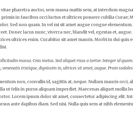
 vitae pharetra auctor, sem massa mattis sem, at interdum magn
rimis in faucibus orci luctus et ultrices posuere cubilia Curae; M
dolor. Sed non quam. In vel mi sit amet augue congue elementum. 
reet. Donec lacus nunc, viverra nec, blandit vel, egestas et, augue
trices ultrices enim. Curabitur sit amet mauris. Morbi in dui quis e
isi.
ollicitudin massa. Cras metus. Sed aliquet risus a tortor. Integer id quam
s, venenatis tristique, dignissim in, ultrices sit amet, augue. Proin sodales
entum non, convallis id, sagittis at, neque. Nullam mauris orci, aliq
Nulla ut felis in purus aliquam imperdiet. Maecenas aliquet mollis l
ortor. Lorem ipsum dolor sit amet, consectetur adipiscing elit. In
ursus ante dapibus diam. Sed nisi. Nulla quis sem at nibh element