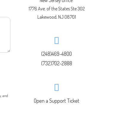
New Jersey Office:
1776 Ave. of the States Ste 302
Lakewood, NJ 08701
(248)469-4800
(732)702-2888
y, and
Open a Support Ticket