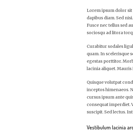
Lorem ipsum dolor sit 
dapibus diam. Sed nisi
Fusce nec tellus sed a
sociosqu ad litora tor
Curabitur sodales ligu
quam. In scelerisque se
egestas porttitor. Morbi
lacinia aliquet. Mauris
Quisque volutpat condi
inceptos himenaeos. Na
cursus ipsum ante quis t
consequat imperdiet. V
suscipit. Sed lectus. 
Vestibulum lacinia ar