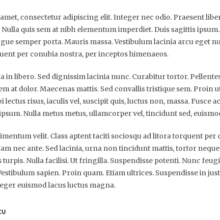
amet, consectetur adipiscing elit. Integer nec odio. Praesent libe
. Nulla quis sem at nibh elementum imperdiet. Duis sagittis ipsum
ugue semper porta. Mauris massa. Vestibulum lacinia arcu eget null
quent per conubia nostra, per inceptos himenaeos.
la in libero. Sed dignissim lacinia nunc. Curabitur tortor. Pellen
m at dolor. Maecenas mattis. Sed convallis tristique sem. Proin ut
 lectus risus, iaculis vel, suscipit quis, luctus non, massa. Fusce ac
 ipsum. Nulla metus metus, ullamcorper vel, tincidunt sed, euismod
mentum velit. Class aptent taciti sociosqu ad litora torquent per
m nec ante. Sed lacinia, urna non tincidunt mattis, tortor neque
urpis. Nulla facilisi. Ut fringilla. Suspendisse potenti. Nunc feugi
estibulum sapien. Proin quam. Etiam ultrices. Suspendisse in ju
Integer euismod lacus luctus magna.
cu