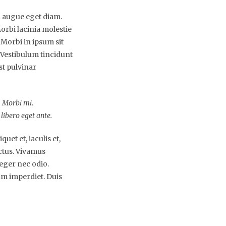
a augue eget diam.
orbi lacinia molestie
Morbi in ipsum sit
. Vestibulum tincidunt
st pulvinar
. Morbi mi.
 libero eget ante.
uet et, iaculis et,
ectus. Vivamus
teger nec odio.
um imperdiet. Duis