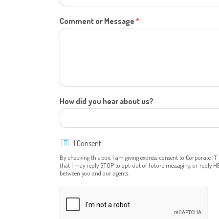
e
e
E
C
Comment or Message
*
m
o
a
m
i
m
l
e
M
n
e
t
s
H
s
o
How did you hear about us?
a
w
g
e
I Consent
By checking this box, I am giving express consent to Corporate I
that I may reply STOP to opt-out of future messaging, or reply 
between you and our agents.