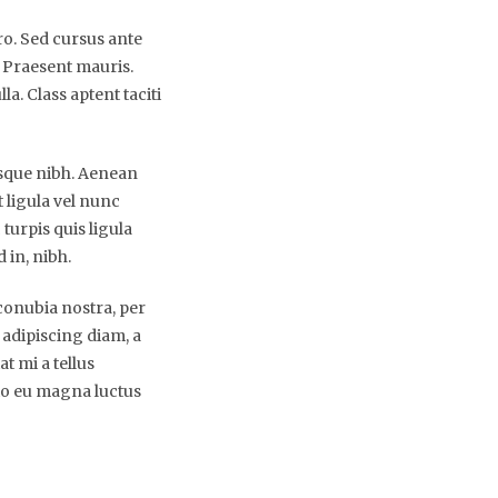
ro. Sed cursus ante
. Praesent mauris.
a. Class aptent taciti
tesque nibh. Aenean
 ligula vel nunc
 turpis quis ligula
 in, nibh.
 conubia nostra, per
 adipiscing diam, a
at mi a tellus
sto eu magna luctus