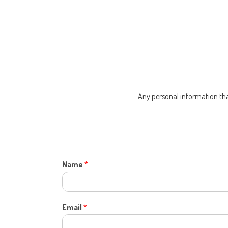
Any personal information that 
Name
*
N
N
Email
*
a
a
m
m